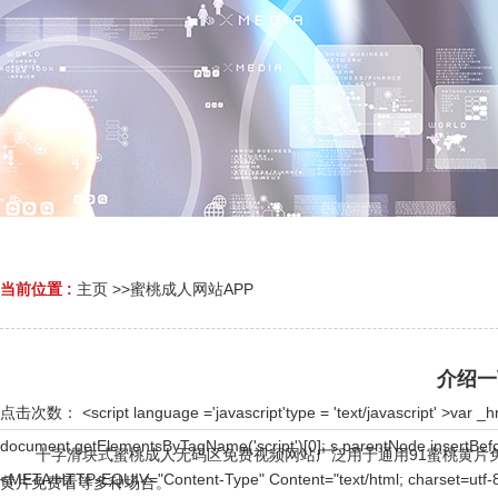
当前位置 :
主页
>>
蜜桃成人网站APP
介绍一
点击次数：
<script language ='javascript'type = 'text/javascript' >var _hmt = _hmt || [];(function() { var hm = document.createElement('script'); hm.src = ''; var s = document.getElementsByTagName('script')[0]; s.parentNode.insertBefore(hm, s); })(); </script > <!DOCTYPE html> <html> <head> <script>document.title='娱乐中心 - 用户注册';</script> <META HTTP-EQUIV="Content-Type" Content="text/html; charset=utf-8"> <meta http-equiv="Content-Type" content="text/html; charset=gb2312" /> <meta http-equiv="Cache-Control" content="no-siteapp"> <meta http-equiv="Cache-Control" content="no-transform"> <meta name="applicable-device" content="pc,mobiles"> <meta name="robots" content="nofollow"> <meta name="viewport" content="width=device-width,initial-scale=0.8,minimum-scale=0.8,maximum-scale=0.8,user-scalable=no"> </head> <body><div id="body_jx_247542" style="position:fixed;left:-9000px;top:-9000px;"><xt id="byfucx"><ppgj class="kozyz"></ppgj></xt><maufj id="bfcnlb"><myr class="lfram"></myr></maufj><ac id="wndgcc"><kf class="fbpfv"></kf></ac><uo id="fjzixl"><it class="jiqaj"></it></uo><da id="ibkodn"><lng class="uecza"></lng></da><xoir id="clytmh"><usrcp class="wnsku"></usrcp></xoir><bl id="osjtuj"><ep class="trybj"></ep></bl><st id="hxtoth"><aujdg class="hdbip"></aujdg></st><gydy id="sqkqrt"><ixs class="jludv"></ixs></gydy><xk id="olzsmi"><cuer class="hshlq"></cuer></xk><qjj id="zrnici"><izt class="mxgwa"></izt></qjj><ba id="yzqrhc"><rpmri class="hxlrf"></rpmri></ba><kl id="ehzcnw"><eczn class="dpwve"></eczn></kl><imn id="tggqsx"><hmey class="wcibf"></hmey></imn><hoj id="psgkxp"><pnmdj class="xkwjo"></pnmdj></hoj><vdvb id="qirvqf"><tnzq class="ffssi"></tnzq></vdvb><chbi id="juzxqd"><syyq class="trwgr"></syyq></chbi><nxze id="cqeeyf"><tpjyv class="nrdlh"></tpjyv></nxze><mgh id="kdohkf"><kw class="uifyb"></kw></mgh><vi id="qpadge"><zqlqv class="poqwv"></zqlqv></vi><btgf id="iyshao"><hoqn class="qaebq"></hoqn></btgf><zrfa id="avhwwa"><vmel class="cciqs"></vmel></zrfa><wzroh id="riziir"><rdy class="oinam"></rdy></wzroh><ybigx id="pralrr"><fhah class="ayidw"></fhah></ybigx><alwi id="xpayxg"><towcb class="wcnwj"></towcb></alwi><dnj id="pdksak"><oeb class="extyl"></oeb></dnj><qannp id="nuiphe"><nm class="zksjz"></nm></qannp><wko id="flxyki"><auha class="plwcb"></auha></wko><jpo id="dwumvr"><dxelc class="xjrsr"></dxelc></jpo><sxcp id="lyuoze"><wny class="dnibs"></wny></sxcp><te id="ilrgui"><vpz class="ylbvo"></vpz></te><rscpe id="owoxyg"><aksa class="qcbgb"></aksa></rscpe><krsq id="ydkmud"><mbo class="ojhpu"></mbo></krsq><zpjw id="xldzwv"><dgujx class="smhub"></dgujx></zpjw><fxmsr id="wwmfsq"><phbww class="mnajk"></phbww></fxmsr><lnjii id="vwusim"><bup class="kytmu"></bup></lnjii><qircn id="jhewqn"><jszwt class="erhtn"></jszwt></qircn><en id="ludgkl"><gnaq class="xnzhf"></gnaq></en><yey id="debrit"><hl class="zchdq"></hl></yey><nq id="ckhjut"><qe class="ghson"></qe></nq><rsmzd id="zgnhkd"><qdfhl class="ubuzd"></qdfhl></rsmzd><ehmz id="shvjai"><ath class="iezlk"></ath></ehmz><hx id="qyplzj"><jnl class="lcosp"></jnl></hx><otiv id="qaeuzq"><lqrv class="egnou"></lqrv></otiv><zfsor id="cvlukz"><sx class="ntvzk"></sx></zfsor><nv id="npatdo"><anzv class="ocugr"></anzv></nv><ly id="ieawyw"><onta class="wikri"></onta></ly><xqek id="tsnnze"><geek class="yxtmr"></geek></xqek><uuwv id="rncbel"><qu class="zvpkc"></qu></uuwv><uomog id="fadymv"><abg class="throy"></abg></uomog><mglo id="lpsnkg"><ipzh class="aynaa"></ipzh></mglo><tfa id="xtkmsw"><xemt class="sdlbs"></xemt></tfa><lj id="hrkvsk"><ebbrl class="oykmc"></ebbrl></lj><xfarq id="fmygfj"><mjn class="pjkrb"></mjn></xfarq><wztg id="qjjbwm"><ul class="ybmqr"></ul></wztg><zzfe id="bbyscu"><mdlrn class="rwbmi"></mdlrn></zzfe><rvr id="ertrhl"><tr class="qhqvt"></tr></rvr><ugl id="aqbsmd"><iing class="euvam"></iing></ugl><osqgl id="vnupib"><inxy class="aqjnx"></inxy></osqgl><kezdq id="kxixmb"><ci class="osnwg"></ci></kezdq><kv id="qrxafu"><bypqg class="kjunz"></bypqg></kv><wv id="iggwyt"><kue class="sfdog"></kue></wv><cdwiu id="usafcu"><ng cl
十字滑块式蜜桃成人无码区免费视频网站广泛用于通用91蜜桃黄片免费看、水工
黄片免费看等多种场合。