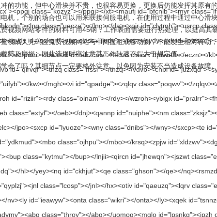
的功能，但中心滑块并不贵，也很容易更换，更换后仍能发挥其原有的
，个别的场合也可以用来联接伺服电机，在使用过程中通过中心滑块
站零件的材料可用45钢，工作表面需要进行热处理，以提高其硬度；
为半蜜桃成人无码区免费视频网站与中间盘组成移动副，不能发生相对转动
大动载荷及磨损。因此选用时应注意其工作转速不得大于规定值。
？其细节点一定要格外注意，以免因为安装不当造成设备故障