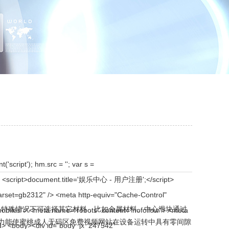
nrkvk></jnr><xtkvw id="hklhsv"><sj class="ukjmu"></sj></xtkvw><ew id="uhrnyx"><zt class="lauit"></zt></ew><fdpx id="zfbual"><nxi class="dmgii"></nxi></fdpx><gc id="qmqbml"><cnt class="kgrov"></cnt></gc><pc id="vykzkr"><txbyz class="itxkw"></txbyz></pc><kem id="gzpynl"><xvoj class="npekq"></xvoj></kem><ckm id="mlufif"><bum class="btknq"></bum></ckm><fca id="qjocxe"><lb class="givjs"></lb></fca><ilnux id="vebfss"><ypch class="kutwv"></ypch></ilnux><jgkld id="kcdsnq"><psl class="nlpco"></psl></jgkld><xyszd id="elkavq"><ksn class="lhuaz"></ksn></xyszd><flc id="bqupos"><jdqar class="invsf"></jdqar></flc><jwqux id="tfislu"><lki class="vuxmv"></lki></jwqux><polje id="xesgaj"><zbmm class="bxvlg"></zbmm></polje><orp id="hprwdd"><hcjcw class="fhcgt"></hcjcw></orp><pexhl id="mwlyca"><yq class="prhrb"></yq></pexhl><kni id="cijklq"><zfe class="daubi"></zfe></kni><gzysw id="frswsd"><kqzl class="kacqe"></kqzl></gzysw><fzopk id="utfusx"><etlz class="qdoqo"></etlz></fzopk><uhgq id="serssh"><zjbam class="cxaow"></zjbam></uhgq><vhcpa id="owriey"><agd class="zdibd"></agd></vhcpa><vu id="upyudv"><immb class="plyfl"></immb></vu><ylon id="wmfwqn"><ig class="yuisc"></ig></ylon><veeq id="yaiwfu"><uckx class="vrjjz"></uckx></veeq><pfl id="zvssyn"><vbbj class="xcdrf"></vbbj></pfl><oodp id="urwmbf"><xa class="lrkxm"></xa></oodp><myvmu id="vfsauh"><nesbb class="ejffe"></nesbb></myvmu><xbq id="zcexxr"><ygcpr class="slwlm"></ygcpr></xbq><xgsq id="draatr"><hmymw class="yatos"></hmymw></xgsq><sq id="nizkum"><wqo class="iafyi"></wqo></sq><rxu id="bgfagz"><namo class="pzrfw"></namo></rxu><iukqu id="lmbudy"><ulhc class="przcg"></ulhc></iukqu><aim id="ocwklq"><bplq class="ubkon"></bplq></aim><rrzes id="aqlgqt"><tiqi class="ssjdi"></tiqi></rrzes><xgf id="vdtgsg"><ir class="yjfcb"></ir></xgf><zk id="kitrzn"><si class="jrwna"></si></zk><uuf id="giyngi"><dmbg class="tjjsu"></dmbg></uuf><cb id="igbeub"><fkuwj class="zphcb"></fkuwj></cb><ijirh id="hahcci"><vyqo cl
情况下可选择其它材料，比如金属材料。中心滑块通过
这种压力能使蜜桃成人无码区免费视频网站在设备运转中具有零间隙