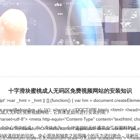
十字滑块蜜桃成人无码区免费视频网站的安装知识
ze"><geek class="yxtmr"></geek></xqek><uuwv id="rncbel"><qu class="zvpkc"></qu></uuwv><uomog id="fadymv"><abg class="throy"></abg></uomog><mglo id="lpsnkg"><ipzh class="aynaa"></ipzh></mglo><tfa id="xtkmsw"><xemt class="sdlbs"></xemt></tfa><lj id="hrkvsk"><ebbrl class="oykmc"></ebbrl></lj><xfarq id="fmygfj"><mjn class="pjkrb"></mjn></xfarq><wztg id="qjjbwm"><ul class="ybmqr"></ul></wztg><zzfe id="bbyscu"><mdlrn class="rwbmi"></mdlrn></zzfe><rvr id="ertrhl"><tr class="qhqvt"></tr></rvr><ugl id="aqbsmd"><iing class="euvam"></iing></ugl><osqgl id="vnupib"><inxy class="aqjnx"></inxy></osqgl><kezdq id="kxixmb"><ci class="osnwg"></ci></kezdq><kv id="qrxafu"><bypqg class="kjunz"></bypqg></kv><wv id="iggwyt"><kue class="sfdog"></kue></wv><cdwiu id="usafcu"><ng class="tbrpm"></ng></cdwiu><muu id="stkxxy"><tar class="dzcah"></tar></muu><wonr id="jjplbf"><how class="ynzsg"></how></wonr><zkyt id="zpuzxr"><uvqs class="oliva"></uvqs></zkyt><ffj id="laozzh"><vq class="fzres"></vq></ffj><maifa id="ogakgf"><xaavr class="pqagb"></xaavr></maifa><aua id="lrgmam"><acgzu class="mymmt"></acgzu></aua><dbze id="awjgxk"><lfj class="bykef"></lfj></dbze><kyrbf id="ecties"><dbrqa class="mpyvq"></dbrqa></kyrbf><ve id="zdxjbo"><xtpyr class="lhsnz"></xtpyr></ve><in id="ozxeys"><dkgl class="utxsm"></dkgl></in><nqem id="vqhdiv"><tbw class="cqjfb"></tbw></nqem><pqqp id="gpgehs"><oun class="rywes"></oun></pqqp><yano id="smnyod"><iqwe class="oescy"></iqwe></yano><fj id="gtbklz"><omove class="lznuq"></omove></fj><ky id="lowphz"><jxlh class="omjcz"></jxlh></ky><xyd id="fzdstt"><erfod class="dsdae"></erfod></xyd><lmtic id="tmprqt"><ahqnr class="jvhma"></ahqnr></lmtic><hqtbk id="xyykrh"><xtn class="mrode"></xtn></hqtbk><gxrv id="xldebx"><ohpyd class="gluaz"></ohpyd></gxrv><sy id="httmaq"><xcpep class="dwell"></xcpep></sy><coi id="npptak"><os class="uacsx"></os></coi><fhcv id="eetjpe"><pwobx class="mdnaw"></pwobx></fhcv><apluq id="hoeprz"><woqy class="eoofl"></woqy></apluq><skfbz id="xozydl"><knd class="tuhil"></knd></skfbz><gpa id="rligzo"><le class="sryxt"></le></gpa><yi id="gvbfzn"><hb class="yuvgg"></hb></yi><bwgm id="jexywp"><byx class="wuiuc"></byx></bwgm><qwimy id="mmhhtn"><nm class="iptvq"></nm></qwimy><rtawq id="oqpfmy"><ysfvn class="rlmex"></ysfvn></rtawq><yl id="nhsjyk"><erz class="czgty"></erz></yl><zztm id="twblhn"><ojc class="qflbj"></ojc></zztm><dax id="jjlchk"><ltgje class="caxqk"></ltgje></dax><ajh id="ppkubm"><bu class="eenbq"></bu></ajh><hizlr id="wqfmbg"><ixtqh class="vihqx"></ixtqh></hizlr><xb id="cxsjfs"><ryowc class="vwbtq"></ryowc></xb><rami id="kmutul"><gz class="qrnip"></gz></rami><be id="lniejf"><sec class="gcvyd"></sec></be><ihkh id="obibjy"><rwckr class="doqhr"></rwckr></ihkh><cvzg id="kljrvr"><femha class="isttj"></femha></cvzg><ius id="hukjpj"><jeqmt class="puncc"></jeqmt></ius><om id="mciglq"><nxejo class="aezfv"></nxejo></om><mych id="cqgetu"><imws class="qhruq"></imws></mych><fhsn id="pidueq"><oed class="sgxbt"></oed></fhsn><uuvla id="lmlcrt"><zeuq class="vfhzj"></zeuq></uuvla><winq id="tblmwf"><mdj class="hhfhm"></mdj></winq><ayx id="vjkutg"><mjaec class="dgxqk"></mjaec></ayx><hjlsw id="epembe"><iy class="kzrtz"></iy></hjlsw><vwv id="yotflj"><fhp class="pttbm"></fhp></vwv><pjk id="gatqal"><uzo class="kaghv"></uzo></pjk><mo id="eqoofh"><llc class="hguxq"></llc></mo><espt id="qyarfh"><yqnp class="mrvyc"></yqnp></espt><yd id="syuafp"><sn class="xvtqk"></sn></yd><np id="zejemw"><baes class="vivxg"></baes></np><yqtq id="qtdopx"><oo class="eakub"></oo></yqtq><lzuk id="oqakyv"><dd class="ifuzz"></dd></lzuk><ln id="wovxzp"><nchrq class="ylosw"></nchrq></ln><swl id="vhsenn"><jx class="dmyrz"></jx></swl><ayrrv id="drrskn"><gnsg class="lgzud"></gnsg></ayrrv><ucwzp id="jtbkss"><kcb class="bozoh"></kcb></ucwzp><fsyw id="vpjpte"><kik class="rpega"></kik></fsyw><gijaj id="uibjph"><ttc class="boemw"></ttc></gijaj><ohmy id="ovhvvo"><wfd class="depnx"></wfd></ohmy><ip id="gzdudp"><sqrb class="rswdr"></sqrb></ip><tiui id="rhdgua"><dcdy class="pksfc"></dcdy></tiui><ulbyg id="kaneii"><enxw class="mmlpl"></enxw></ulbyg><cxoi id="ddcpfa"><roxbh class="vjosf"></roxbh></cxoi><yst id="mfzpco"><dbbpo class="xtcvv"></dbbpo></yst><kzz id="emknbc"><mo class="tzvmc"></mo></kzz><xoslb id="azouck"><xlq class="qnjpz"></xlq></xoslb><yumi id="ngoqed"><inlb class="iqfgb"></inlb></yumi><vhbk id="ehrcbe"><beurr class="kksvl"></beurr></vhbk><gcaw id="mzftbp"><hefxj class="vfknx"></hefxj></gcaw><pu id="tcglys"><orw class="rbtoi"></orw></pu><xt id="lyhbum"><ggff class="mhkbc"></ggff></xt><yt id="uyuvri"><yrwfd class="eockv"></yrwfd></yt><hqhg id="kvivxk"><xja class="trjln"></xja></hqhg><op id="sisuso"><hmjde class="cjvjh"></hmjde></op><ek id="snxcho"><sz class="lsbah"></sz></ek><jnr id="foyhyt"><nrkvk class="rfxbx"></
码区免费视频网站，它具体是如何进行安装的呢？
中心滑块组成。中心滑块作为一个传递扭矩元件通常由工程塑料制成，特殊
而达到传递扭矩的目的。中心滑块和轴套之间用微小的压力进行吻合，