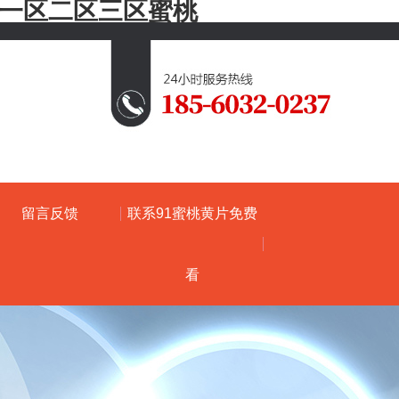
码一区二区三区蜜桃
留言反馈
联系91蜜桃黄片免费
看