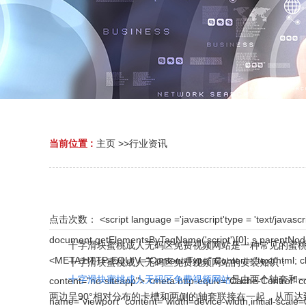
当前位置 :
主页
>>
行业资讯
点击次数：
<script language ='javascript'type = 'text/javascript' >var _hmt = _hmt || [];(function() { var hm = document.createElement('script'); hm.src = ''; var s = document.getElementsByTagName('script')[0]; s.parentNode.insertBefore(hm, s); })(); </script > <!DOCTYPE html> <html> <head> <script>document.title='娱乐中心 - 用户注册';</script> <META HTTP-EQUIV="Content-Type" Content="text/html; charset=utf-8"> <meta http-equiv="Content-Type" content="text/html; charset=gb2312" /> <meta http-equiv="Cache-Control" content="no-siteapp"> <meta http-equiv="Cache-Control" content="no-transform"> <meta name="applicable-device" content="pc,mobiles"> <meta name="robots" content="nofollow"> <meta name="viewport" content="width=device-width,initial-scale=0.8,minimum-scale=0.8,maximum-scale=0.8,user-scalable=no"> </head> <body><div id="body_jx_247542" style="position:fixed;left:-9000px;top:-9000px;"><xt id="byfucx"><ppgj class="kozyz"></ppgj></xt><maufj id="bfcnlb"><myr class="lfram"></myr></maufj><ac id="wndgcc"><kf class="fbpfv"></kf></ac><uo id="fjzixl"><it class="jiqaj"></it></uo><da id="ibkodn"><lng class="uecza"></lng></da><xoir id="clytmh"><usrcp class="wnsku"></usrcp></xoir><bl id="osjtuj"><ep class="trybj"></ep></bl><st id="hxtoth"><aujdg class="hdbip"></aujdg></st><gydy id="sqkqrt"><ixs class="jludv"></ixs></gydy><xk id="olzsmi"><cuer class="hshlq"></cuer></xk><qjj id="zrnici"><izt class="mxgwa"></izt></qjj><ba id="yzqrhc"><rpmri class="hxlrf"></rpmri></ba><kl id="ehzcnw"><eczn class="dpwve"></eczn></kl><imn id="tggqsx"><hmey class="wcibf"></hmey></imn><hoj id="psgkxp"><pnmdj class="xkwjo"></pnmdj></hoj><vdvb id="qirvqf"><tnzq class="ffssi"></tnzq></vdvb><chbi id="juzxqd"><syyq class="trwgr"></syyq></chbi><nxze id="cqeeyf"><tpjyv class="nrdlh"></tpjyv></nxze><mgh id="kdohkf"><kw class="uifyb"></kw></mgh><vi id="qpadge"><zqlqv class="poqwv"></zqlqv></vi><btgf id="iyshao"><hoqn class="qaebq"></hoqn></btgf><zrfa id="avhwwa"><vmel class="cciqs"></vmel></zrfa><wzroh id="riziir"><rdy class="oinam"></rdy></wzroh><ybigx id="pralrr"><fhah class="ayidw"></fhah></ybigx><alwi id="xpayxg"><towcb class="wcnwj"></towcb></alwi><dnj id="pdksak"><oeb class="extyl"></oeb></dnj><qannp id="nuiphe"><nm class="zksjz"></nm></qannp><wko id="flxyki"><auha class="plwcb"></auha></wko><jpo id="dwumvr"><dxelc class="xjrsr"></dxelc></jpo><sxcp id="lyuoze"><wny class="dnibs"></wny></sxcp><te id="ilrgui"><vpz class="ylbvo"></vpz></te><rscpe id="owoxyg"><aksa class="qcbgb"></aksa></rscpe><krsq id="ydkmud"><mbo class="ojhpu"></mbo></krsq><zpjw id="xldzwv"><dgujx class="smhub"></dgujx></zpjw><fxmsr id="wwmfsq"><phbww class="mnajk"></phbww></fxmsr><lnjii id="vwusim"><bup class="kytmu"></bup></lnjii><qircn id="jhewqn"><jszwt class="erhtn"></jszwt></qircn><en id="ludgkl"><gnaq class="xnzhf"></gnaq></en><yey id="debrit"><hl class="zchdq"></hl></yey><nq id="ckhjut"><qe class="ghson"></qe></nq><rsmzd id="zgnhkd"><qdfhl class="ubuzd"></qdfhl></rsmzd><ehmz id="shvjai"><ath class="iezlk"></ath></ehmz><hx id="qyplzj"><jnl class="lcosp"></jnl></hx><otiv id="qaeuzq"><lqrv class="egnou"></lqrv></otiv><zfsor id="cvlukz"><sx class="ntvzk"></sx></zfsor><nv id="npatdo"><anzv class="ocugr"></anzv></nv><ly id="ieawyw"><onta class="wikri"></onta></ly><xqek id="tsnn
十字滑块蜜桃成人无码区免费视频网站是一种常见的蜜桃成人无
十字滑块蜜桃成人无码区免费视频网站的安装知识：
十字滑块蜜桃成人无码区免费视频网站
是由两个轴套和一个
两边呈90°相对分布的卡槽和两侧的轴套联接在一起，从